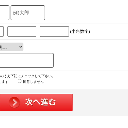
-
-
(半角数字)
認のうえ下記にチェックして下さい。
します
同意しません