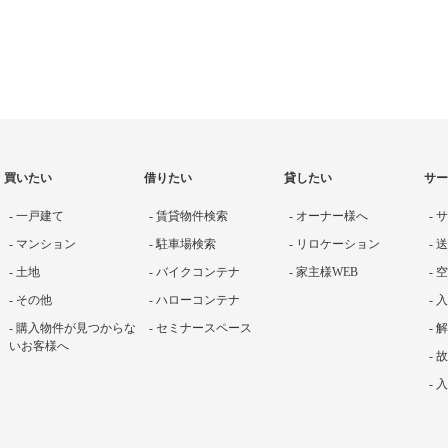
買いたい
借りたい
貸したい
サー
- 一戸建て
- 賃貸物件検索
- オーナー様へ
-
- マンション
- 駐車場検索
- リロケーション
-
- 土地
- バイクコンテナ
- 家主様WEB
-
- その他
- ハローコンテナ
-
- 購入物件が見つからな
- セミナースペース
- 
いお客様へ
-
-