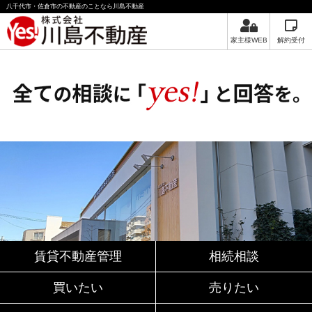
八千代市・佐倉市の不動産のことなら川島不動産
家主様WEB
解約受付
賃貸不動産管理
相続相談
買いたい
売りたい