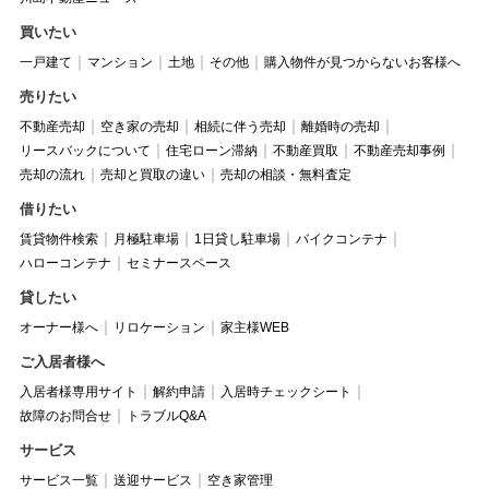
買いたい
一戸建て
マンション
土地
その他
購入物件が見つからないお客様へ
売りたい
不動産売却
空き家の売却
相続に伴う売却
離婚時の売却
リースバックについて
住宅ローン滞納
不動産買取
不動産売却事例
売却の流れ
売却と買取の違い
売却の相談・無料査定
借りたい
賃貸物件検索
月極駐車場
1日貸し駐車場
バイクコンテナ
ハローコンテナ
セミナースペース
貸したい
オーナー様へ
リロケーション
家主様WEB
ご入居者様へ
入居者様専用サイト
解約申請
入居時チェックシート
故障のお問合せ
トラブルQ&A
サービス
サービス一覧
送迎サービス
空き家管理