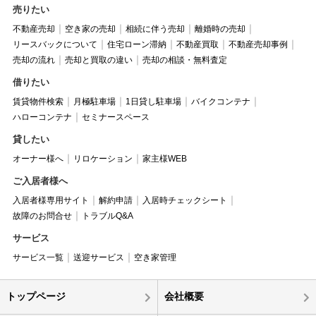
売りたい
不動産売却
空き家の売却
相続に伴う売却
離婚時の売却
リースバックについて
住宅ローン滞納
不動産買取
不動産売却事例
売却の流れ
売却と買取の違い
売却の相談・無料査定
借りたい
賃貸物件検索
月極駐車場
1日貸し駐車場
バイクコンテナ
ハローコンテナ
セミナースペース
貸したい
オーナー様へ
リロケーション
家主様WEB
ご入居者様へ
入居者様専用サイト
解約申請
入居時チェックシート
故障のお問合せ
トラブルQ&A
サービス
サービス一覧
送迎サービス
空き家管理
トップページ
会社概要